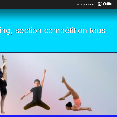
Participer au site :
ling, section compétition tous