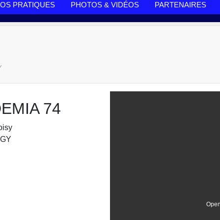
FOS PRATIQUES
PHOTOS & VIDÉOS
PARTENAIRES
Y
EMIA 74
oisy
NGY
Open