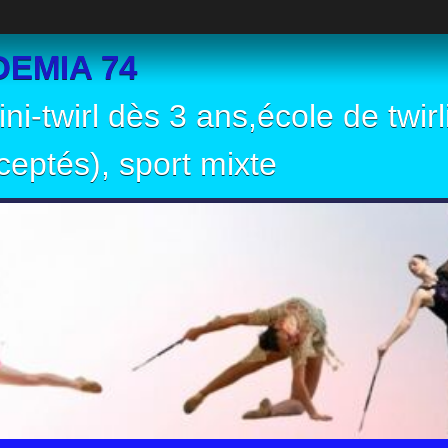
EMIA 74
ni-twirl dès 3 ans,école de twir
eptés), sport mixte