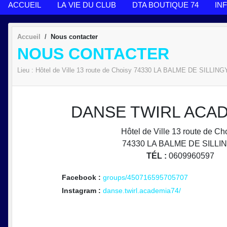
ACCUEIL
LA VIE DU CLUB
DTA BOUTIQUE 74
IN
Accueil
Nous contacter
NOUS CONTACTER
Lieu :
Hôtel de Ville 13 route de Choisy
74330
LA BALME DE SILLING
DANSE TWIRL ACAD
Hôtel de Ville 13 route de Ch
74330
LA BALME DE SILLI
TÉL :
0609960597
Facebook :
groups/450716595705707
Instagram :
danse.twirl.academia74/