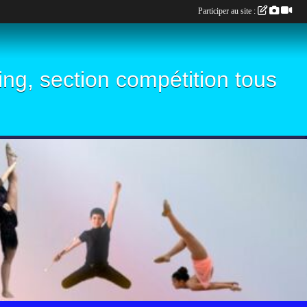
Participer au site :
ling, section compétition tous