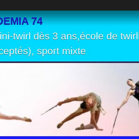
EMIA 74
ni-twirl dès 3 ans,école de twir
eptés), sport mixte