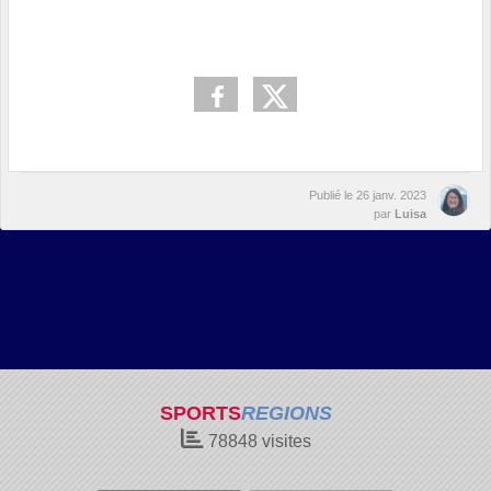
Publié le
26 janv. 2023
par
Luisa
SPORTS
REGIONS
78848
visites