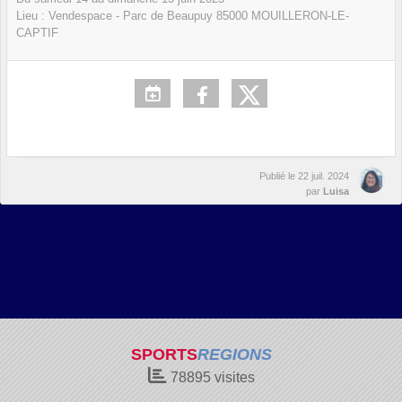
Lieu :
Vendespace - Parc de Beaupuy
85000
MOUILLERON-LE-
CAPTIF
Publié le
22 juil. 2024
par
Luisa
SPORTS
REGIONS
78895
visites