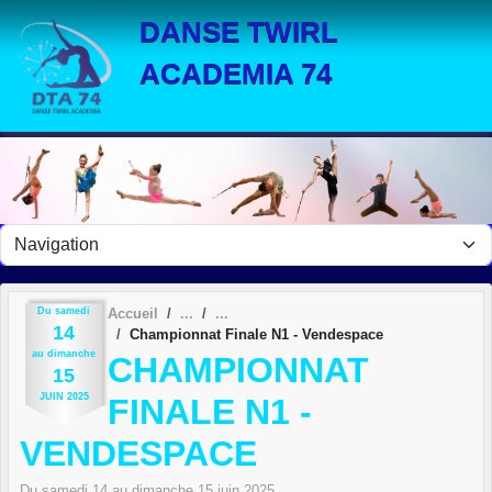
Panneau de gestion des cookies
DANSE TWIRL
ACADEMIA 74
Du
samedi
Accueil
14
Championnat Finale N1 - Vendespace
au
dimanche
CHAMPIONNAT
15
JUIN
2025
FINALE N1 -
VENDESPACE
Du
samedi
14
au
dimanche
15
juin
2025