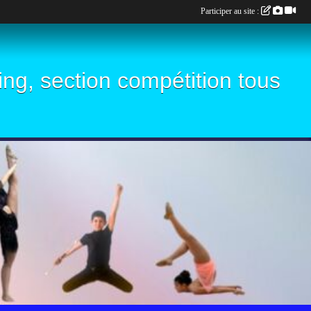
Participer au site :
ling, section compétition tous