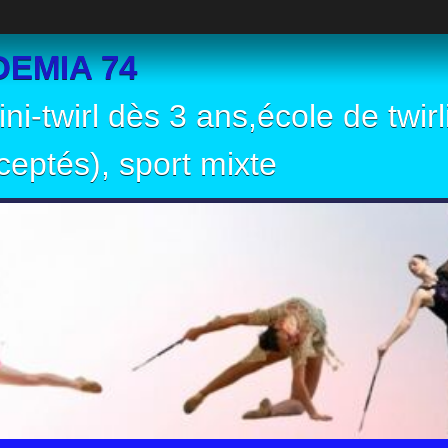
EMIA 74
ni-twirl dès 3 ans,école de twir
eptés), sport mixte