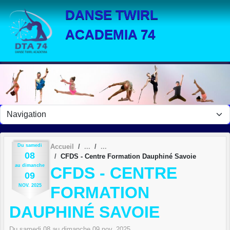
Panneau de gestion des cookies
DANSE TWIRL
ACADEMIA 74
Du
samedi
Accueil
08
CFDS - Centre Formation Dauphiné Savoie
au
dimanche
CFDS - CENTRE
09
NOV.
2025
FORMATION
DAUPHINÉ SAVOIE
Du
samedi
08
au
dimanche
09
nov.
2025