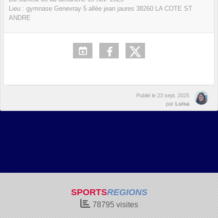
Lieu :
gymnase Genevray 5 allée jean jaures
38260
LA COTE ST
ANDRE
Publié le
23 sept. 2025
par
Luisa
SPORTS
REGIONS
78795
visites