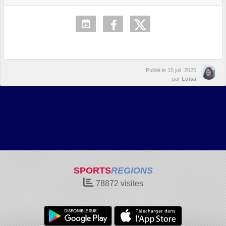
Publié le
15 juil. 2025
par
Luisa
SPORTS
REGIONS
78872
visites