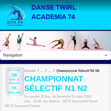
Panneau de gestion des cookies
DANSE TWIRL
ACADEMIA 74
Du
samedi
Accueil
Championnat Sélectif N1 N2
28
CHAMPIONNAT
FÉVR.
au
dimanche
SÉLECTIF N1 N2
01
MARS
2026
Du
samedi
28
févr.
au
dimanche
01
mars
2026
Lieu :
25 All. des Balmes, 38170 Seyssinet-Pariset
38170
Seyssinet-Pariset