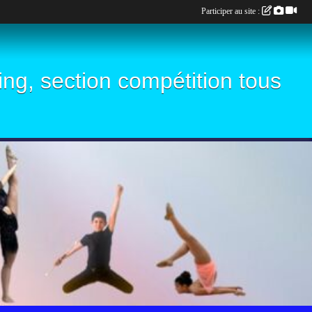
Participer au site :
ling, section compétition tous